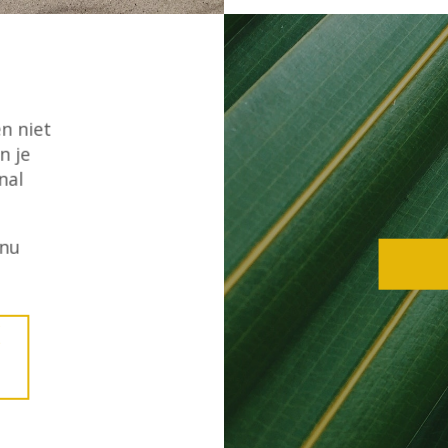
n niet
n je
nal
 nu