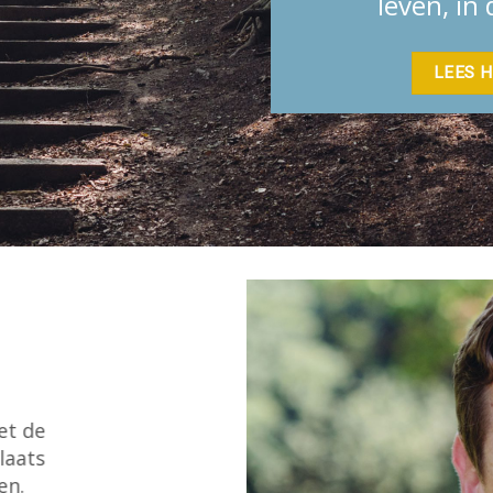
leven, in
LEES H
et de
laats
en.