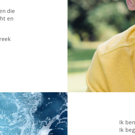
en die
cht en
reek
Ik be
Ik beg