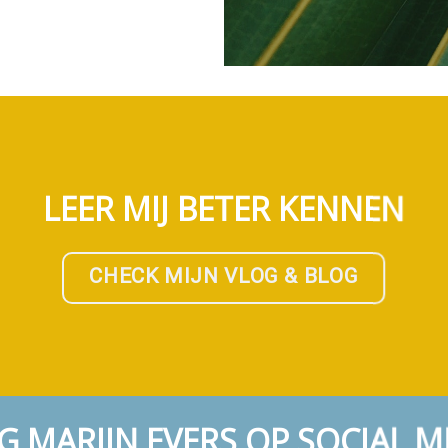
LEER MIJ BETER KENNEN
CHECK MIJN VLOG & BLOG
G MARIJN EVERS OP SOCIAL M