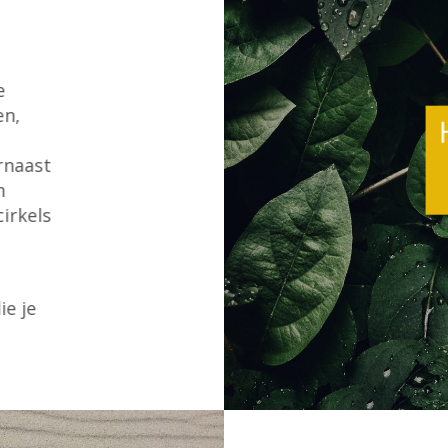
e
en,
,
rnaast
n
cirkels
ie je