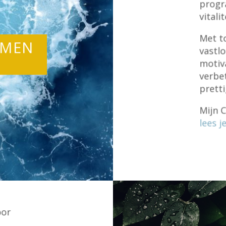
progr
vitalit
Met t
EMEN
vastlo
motiv
verbe
prett
Mijn 
lees j
oor