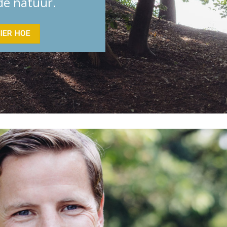
 de natuur.
IER HOE