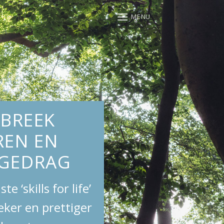
MENU
BREEK
REN EN
SGEDRAG
e ‘skills for life’
eker en prettiger