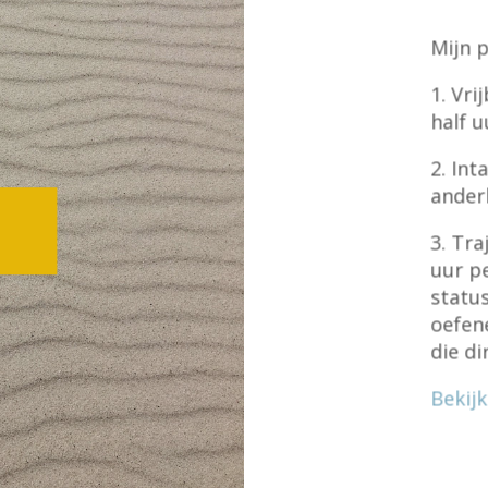
Mijn p
1. Vri
half u
2. In
ander
3. Tra
uur pe
status
oefen
die d
Bekijk