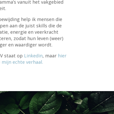
amma’s vanuit het vakgebied
eit.
oewijding help ik mensen die
pen aan de juist skills die de
atie, energie en veerkracht
teren, zodat hun leven (weer)
iger en waardiger wordt.
CV staat op
Linkedin
, maar
hier
e mijn echte verhaal.